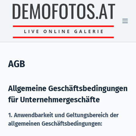
Z
u
m
I
n
h
a
AGB
l
t
s
Allgemeine Geschäftsbedingungen
p
für Unternehmergeschäfte
r
i
1. Anwendbarkeit und Geltungsbereich der
n
allgemeinen Geschäftsbedingungen:
g
e